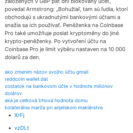
založených v GBP päť dní blokovaný účet,
povedal Armstrong: „Bohužiaľ, tam sú ľudia, ktorí
obchodujú s ukradnutými bankovými účtami a
snažia sa ich používať. Peněženka na Coinbase
Pro také umožňuje poslat kryptoměny do jiné
krypto-peněženky. Po vytvoření účtu na
Coinbase Pro je limit výběru nastaven na 10 000
dolarů za den.
ako zmením názov svojho účtu gmail
reddcoin wallet.dat
zostatok na bankovom účte v hodnote miliónov
dolárov
aká je celková trhová hodnota domu
kolaterálna marža pri anjelskom maklérstve
XrFj
vzDLt