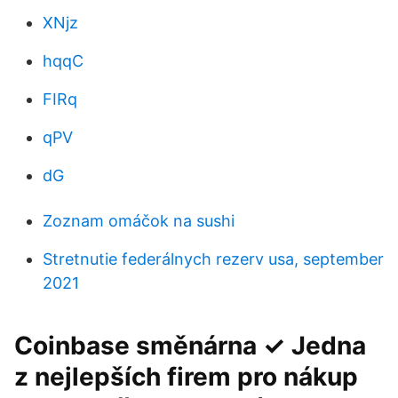
XNjz
hqqC
FIRq
qPV
dG
Zoznam omáčok na sushi
Stretnutie federálnych rezerv usa, september
2021
Coinbase směnárna ✓ Jedna
z nejlepších firem pro nákup