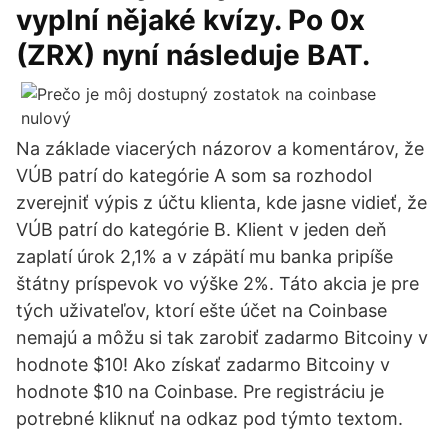
vyplní nějaké kvízy. Po 0x
(ZRX) nyní následuje BAT.
Na základe viacerých názorov a komentárov, že
VÚB patrí do kategórie A som sa rozhodol
zverejniť výpis z účtu klienta, kde jasne vidieť, že
VÚB patrí do kategórie B. Klient v jeden deň
zaplatí úrok 2,1% a v zápätí mu banka pripíše
štátny príspevok vo výške 2%. Táto akcia je pre
tých uživateľov, ktorí ešte účet na Coinbase
nemajú a môžu si tak zarobiť zadarmo Bitcoiny v
hodnote $10! Ako získať zadarmo Bitcoiny v
hodnote $10 na Coinbase. Pre registráciu je
potrebné kliknuť na odkaz pod týmto textom.