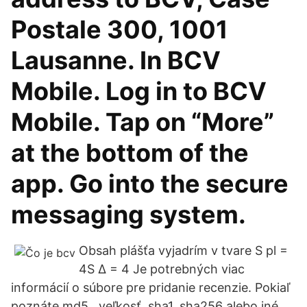
Postale 300, 1001
Lausanne. In BCV
Mobile. Log in to BCV
Mobile. Tap on “More”
at the bottom of the
app. Go into the secure
messaging system.
Obsah plášťa vyjadrím v tvare S pl =
4S ∆ = 4 Je potrebných viac
informácií o súbore pre pridanie recenzie. Pokiaľ
poznáte md5 , veľkosť, sha1, sha256 alebo iné