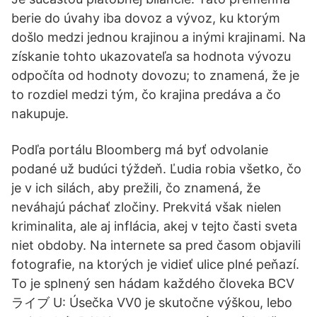
berie do úvahy iba dovoz a vývoz, ku ktorým
došlo medzi jednou krajinou a inými krajinami. Na
získanie tohto ukazovateľa sa hodnota vývozu
odpočíta od hodnoty dovozu; to znamená, že je
to rozdiel medzi tým, čo krajina predáva a čo
nakupuje.
Podľa portálu Bloomberg má byť odvolanie
podané už budúci týždeň. Ľudia robia všetko, čo
je v ich silách, aby prežili, čo znamená, že
neváhajú páchať zločiny. Prekvitá však nielen
kriminalita, ale aj inflácia, akej v tejto časti sveta
niet obdoby. Na internete sa pred časom objavili
fotografie, na ktorých je vidieť ulice plné peňazí.
To je splnený sen hádam každého človeka BCV
ライブ U: Úsečka VV0 je skutočne výškou, lebo