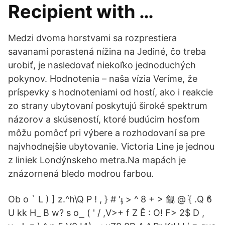
Recipient with …
Medzi dvoma horstvami sa rozprestiera
savanami porastená nížina na Jediné, čo treba
urobiť, je nasledovať niekoľko jednoduchých
pokynov. Hodnotenia – naša vízia Veríme, že
príspevky s hodnoteniami od hostí, ako i reakcie
zo strany ubytovaní poskytujú široké spektrum
názorov a skúseností, ktoré budúcim hosťom
môžu pomôcť pri výbere a rozhodovaní sa pre
najvhodnejšie ubytovanie. Victoria Line je jednou
z liniek Londýnskeho metra.Na mapách je
znázornená bledo modrou farbou.
Ob o ` L ) ] z.^h\Q P ! , } # 'ֈ > ^ 8 + > 觎 @ ֨{ .Q ϐ
U kk H_ B w? s o⎯ ( ' / ,V>+ f Z Ĕ : O! F> 2$ D ,