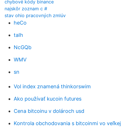
chybové kódy binance
najskôr zoznam c #
stav ohio pracovných zmlúv
heCo
taIh
NcGQb
WMV
sn
Vol index znamená thinkorswim
Ako používať kucoin futures
Cena bitcoinu v dolároch usd
Kontrola obchodovania s bitcoinmi vo veľkej