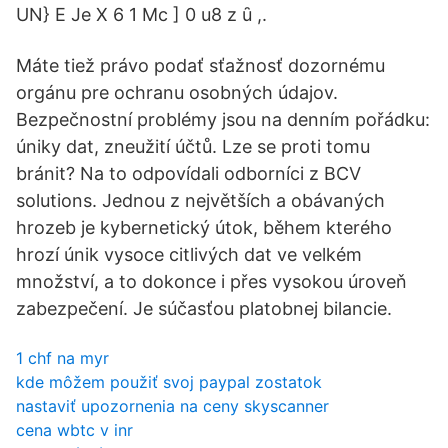
UN} E Je X 6 1 Mc ] 0 u8 z ȗ ,.
Máte tiež právo podať sťažnosť dozornému
orgánu pre ochranu osobných údajov.
Bezpečnostní problémy jsou na denním pořádku:
úniky dat, zneužití účtů. Lze se proti tomu
bránit? Na to odpovídali odborníci z BCV
solutions. Jednou z největších a obávaných
hrozeb je kybernetický útok, během kterého
hrozí únik vysoce citlivých dat ve velkém
množství, a to dokonce i přes vysokou úroveň
zabezpečení. Je súčasťou platobnej bilancie.
1 chf na myr
kde môžem použiť svoj paypal zostatok
nastaviť upozornenia na ceny skyscanner
cena wbtc v inr