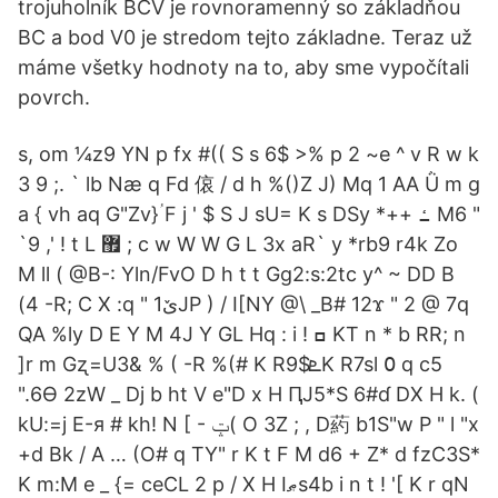
trojuholník BCV je rovnoramenný so základňou
BC a bod V0 je stredom tejto základne. Teraz už
máme všetky hodnoty na to, aby sme vypočítali
povrch.
s, om ¼z9 YN p f­x #(( S s 6$ >% p 2 ~e ^ v R w k
3 9 ;. ` lb Næ q Fd 偯 / d h %()Z J) Mq 1 AA Ǜ m g
a { vh aq G"Zv}ؙ F j ' $ S J sU= K s DSy *++ ߑ M6 "
`9 ,' ! t L ޿ ; c w W W G L 3x aR` y *rb9 r4k Zo
M ll ( @B-: Yln/FvO D h t t Gg2:s:2tc y^ ~ DD B
(4 -R; C X :q " ێ1JP ) / I[NY @\ _B# 12ϫ " 2 @ 7q
QA %ly D E Ү M 4J Y GL Hq : i ! ߛ KT n * b RR; n
]r m Gʐ=U3& % ( -R %(# K Rܧ$9K R7sl ߀ q c5
".6Ѳ 2zW _ Dj b ht V e"D x H ԤJ5*S 6#ɗ DX H k. (
kU:=j E-я # kh! N [ - ݓ( O 3Ζ ; , D葯 b1S"w P " l "x
+d Bk / A … (O# q TY" r K t F M d6 + Z* d fzC3S*
K m:M e _ {= ceCL 2 p / X H Iޠs4b i n t ! '[ K r qN