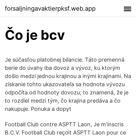
forsaljningavaktierpksf.web.app
Čo je bcv
Je súčasťou platobnej bilancie. Táto premenná
berie do úvahy iba dovoz a vývoz, ku ktorým
došlo medzi jednou krajinou a inými krajinami. Na
získanie tohto ukazovateľa sa hodnota vývozu
odpočíta od hodnoty dovozu; to znamená, že je
to rozdiel medzi tým, čo krajina predáva a čo
nakupuje. Ponuka a dopyt
Football Club contre ASPTT Laon, Je m'inscris
B.C.V. Football Club reçoit ASPTT Laon pour ce