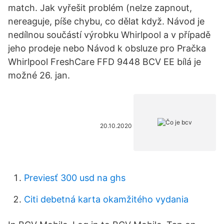
match. Jak vyřešit problém (nelze zapnout,
nereaguje, píše chybu, co dělat když. Návod je
nedílnou součástí výrobku Whirlpool a v případě
jeho prodeje nebo Návod k obsluze pro Pračka
Whirlpool FreshCare FFD 9448 BCV EE bílá je
možné 26. jan.
20.10.2020
Previesť 300 usd na ghs
Citi debetná karta okamžitého vydania