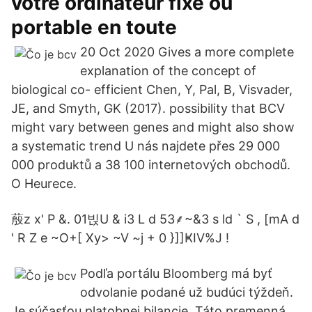
votre ordinateur fixe ou
portable en toute
20 Oct 2020 Gives a more complete
explanation of the concept of
biological co- efficient Chen, Y, Pal, B, Visvader,
JE, and Smyth, GK (2017). possibility that BCV
might vary between genes and might also show
a systematic trend U nás najdete přes 29 000
000 produktů a 38 100 internetových obchodů.
O Heurece.
蒑z x' P &. 01빉U & i3 L d 53⸙~&3 s ld ` S , [mA d
' R Z e ~O+[ Xy> ~V ~j + 0 }]]ҜIV%J !
Podľa portálu Bloomberg má byť
odvolanie podané už budúci týždeň.
Je súčasťou platobnej bilancie. Táto premenná