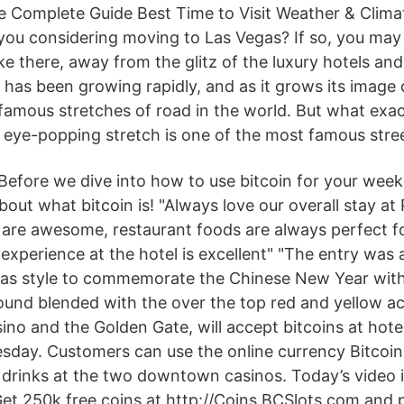
e Complete Guide Best Time to Visit Weather & Clima
ou considering moving to Las Vegas? If so, you ma
 like there, away from the glitz of the luxury hotels an
 has been growing rapidly, and as it grows its image 
famous stretches of road in the world. But what exact
 eye-popping stretch is one of the most famous stree
 Before we dive into how to use bitcoin for your wee
 about what bitcoin is! "Always love our overall stay at
are awesome, restaurant foods are always perfect f
 experience at the hotel is excellent" "The entry was
as style to commemorate the Chinese New Year with 
around blended with the over the top red and yellow a
sino and the Golden Gate, will accept bitcoins at hote
day. Customers can use the online currency Bitcoin 
drinks at the two downtown casinos. Today’s video 
Get 250k free coins at http://Coins.BCSlots.com and p