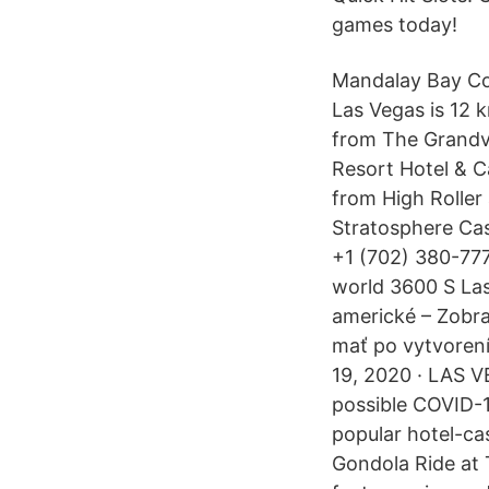
games today!
Mandalay Bay Co
Las Vegas is 12 
from The Grandvi
Resort Hotel & C
from High Roller 
Stratosphere Cas
+1 (702) 380-777
world 3600 S Las
americké – Zobra
mať po vytvorení
19, 2020 · LAS V
possible COVID-
popular hotel-ca
Gondola Ride at 