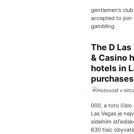
gentlemen’s club 
accepted to join 
gambling.
The D Las
& Casino h
hotels in 
purchases
000, a toto číslo
Las Vegas je nej
sídelním středis
630 tisíc obyvate