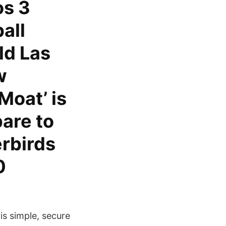
os 3
all
ld Las
w
Moat’ is
are to
erbirds
0
is simple, secure