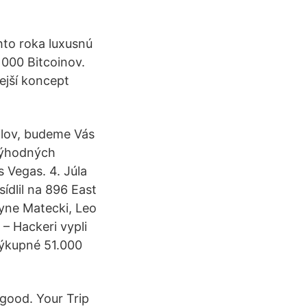
ohto roka luxusnú
 000 Bitcoinov.
ejší koncept
ilov, budeme Vás
výhodných
s Vegas. 4. Júla
sídlil na 896 East
yne Matecki, Leo
 – Hackeri vypli
výkupné 51.000
good. Your Trip