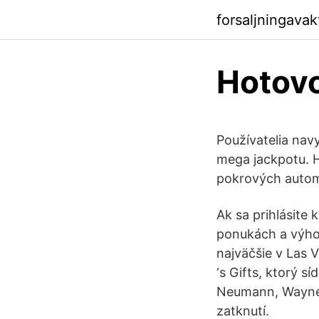
forsaljningava
Hotovo
Používatelia nav
mega jackpotu. H
pokrových automa
Ak sa prihlásite
ponukách a výhod
najväčšie v Las V
‘s Gifts, ktorý s
Neumann, Wayne Ma
zatknutí.