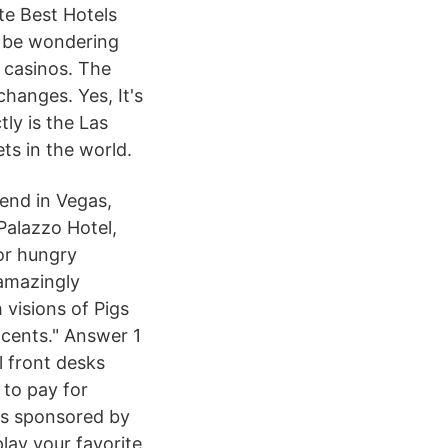
te Best Hotels
y be wondering
d casinos. The
changes. Yes, It's
ly is the Las
ts in the world.
kend in Vegas,
 Palazzo Hotel,
or hungry
 amazingly
visions of Pigs
ccents." Answer 1
l front desks
to pay for
is sponsored by
lay your favorite