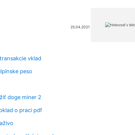
25.04.2021
ransakcie vklad
lipínske peso
žiť doge miner 2
oklad o praci pdf
aživo