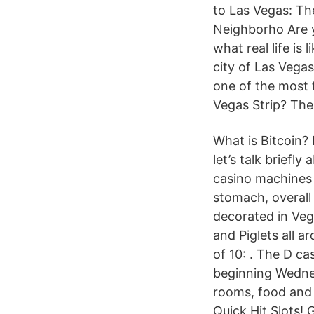
to Las Vegas: Th
Neighborho Are y
what real life is
city of Las Vegas
one of the most 
Vegas Strip? The
What is Bitcoin?
let’s talk briefly
casino machines 
stomach, overall
decorated in Veg
and Piglets all 
of 10: . The D ca
beginning Wednes
rooms, food and 
Quick Hit Slots! 