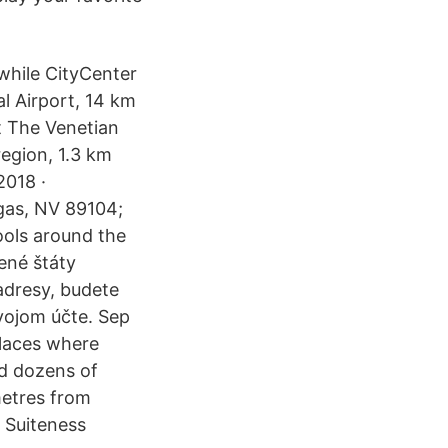
while CityCenter
l Airport, 14 km
t The Venetian
region, 1.3 km
2018 ·
egas, NV 89104;
ools around the
ené štáty
adresy, budete
svojom účte. Sep
places where
d dozens of
metres from
 Suiteness