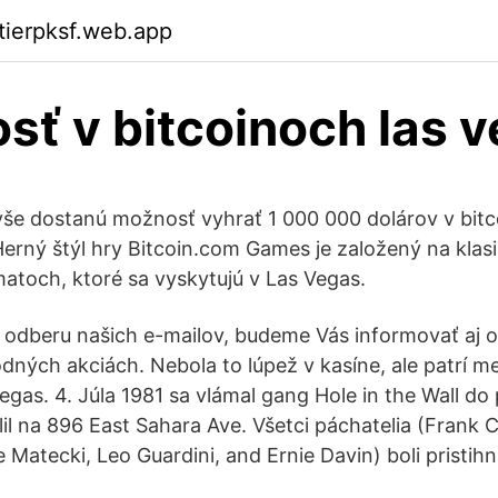
ktierpksf.web.app
sť v bitcoinoch las 
yše dostanú možnosť vyhrať 1 000 000 dolárov v bitc
erný štýl hry Bitcoin.com Games je založený na klas
toch, ktoré sa vyskytujú v Las Vegas.
 k odberu našich e-mailov, budeme Vás informovať aj o
ných akciách. Nebola to lúpež v kasíne, ale patrí me
egas. 4. Júla 1981 sa vlámal gang Hole in the Wall d
ídlil na 896 East Sahara Ave. Všetci páchatelia (Frank
tecki, Leo Guardini, and Ernie Davin) boli pristihnu