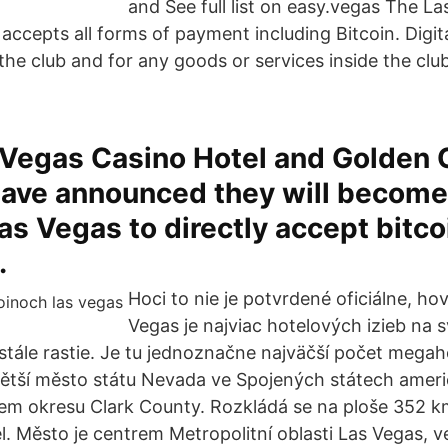
and See full list on easy.vegas The L
accepts all forms of payment including Bitcoin. Digita
the club and for any goods or services inside the clu
 Vegas Casino Hotel and Golden 
ave announced they will become 
Las Vegas to directly accept bitco
.
Hoci to nie je potvrdené oficiálne, hov
Vegas je najviac hotelových izieb na 
 stále rastie. Je tu jednoznačne najväčší počet megah
větší město státu Nevada ve Spojených státech ameri
kem okresu Clark County. Rozkládá se na ploše 352 km
l. Město je centrem Metropolitní oblasti Las Vegas, v