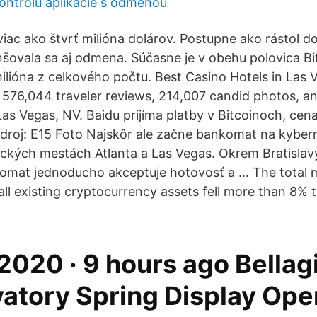
ontrolu aplikácie s odmenou
viac ako štvrť milióna dolárov. Postupne ako rástol d
šovala sa aj odmena. Súčasne je v obehu polovica Bi
ilióna z celkového počtu. Best Casino Hotels in Las 
d 576,044 traveler reviews, 214,007 candid photos, an
Las Vegas, NV. Baidu prijíma platby v Bitcoinoch, cen
 Zdroj: E15 Foto Najskôr ale začne bankomat na kybe
ických mestách Atlanta a Las Vegas. Okrem Bratisla
omat jednoducho akceptuje hotovosť a … The total 
 all existing cryptocurrency assets fell more than 8% to
2020 · 9 hours ago Bellag
atory Spring Display Ope