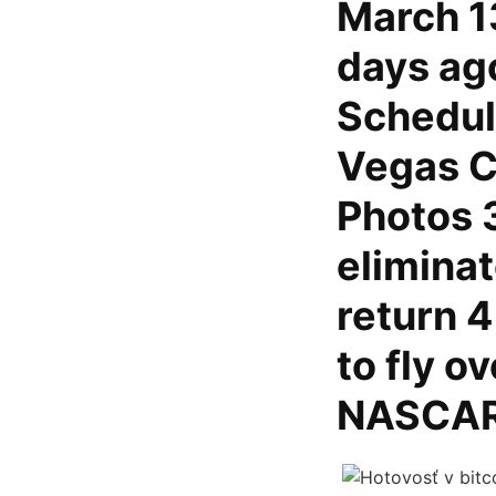
March 1
days ag
Schedul
Vegas C
Photos 
elimina
return 4
to fly o
NASCAR