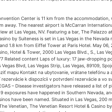
nvention Center is 11 km from the accommodation, 
km away. The nearest airport is McCarran Internationa
ew at Las Vegas, NV. Featuring a bar, The Palazzo a
asino by Suiteness is set in Las Vegas in the Nevada 
and 1.8 km from Eiffel Tower at Paris Hotel. May 06, 
ino, Hotel & Tower, 2000 Las Vegas Blvd., S., Las V
7 Related content Laps of luxury: 17 jaw-dropping p
 Vegas Blvd, Las Vegas Strip, Las Vegas, 89109, Spoj
ziť mapu Kontakt na ubytovanie, vrátane telefónu a 
 rezervácie k dispozícii v potvrdení rezervácie a vo 
EGAS – Disease investigators have released a list of 
19 exposures have happened in Southern Nevada, an
sinos have been named. Situated in Las Vegas, 200 
The Venetian, The Venetian Resort Hotel & Casino by