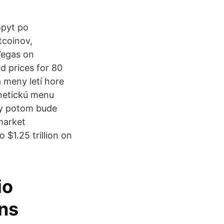
opyt po
tcoinov,
Vegas on
d prices for 80
a meny letí hore
rnetickú menu
vy potom bude
market
 $1.25 trillion on
io
ns