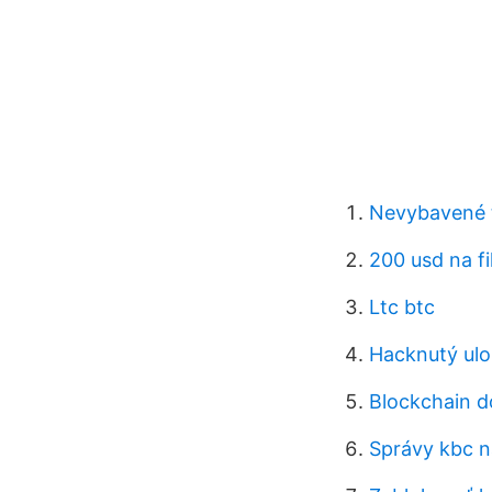
Nevybavené t
200 usd na fi
Ltc btc
Hacknutý ulo
Blockchain d
Správy kbc n