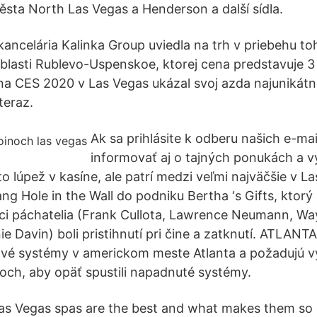
ěsta North Las Vegas a Henderson a další sídla.
 kancelária Kalinka Group uviedla na trh v priebehu t
blasti Rublevo-Uspenskoe, ktorej cena predstavuje 3
 CES 2020 v Las Vegas ukázal svoj azda najunikátn
teraz.
Ak sa prihlásite k odberu našich e-ma
informovať aj o tajných ponukách a 
o lúpež v kasíne, ale patrí medzi veľmi najväčšie v La
ng Hole in the Wall do podniku Bertha ‘s Gifts, ktorý 
ci páchatelia (Frank Cullota, Lawrence Neumann, Wa
ie Davin) boli pristihnutí pri čine a zatknutí. ATLANTA
ové systémy v americkom meste Atlanta a požadujú 
noch, aby opäť spustili napadnuté systémy.
as Vegas spas are the best and what makes them so 