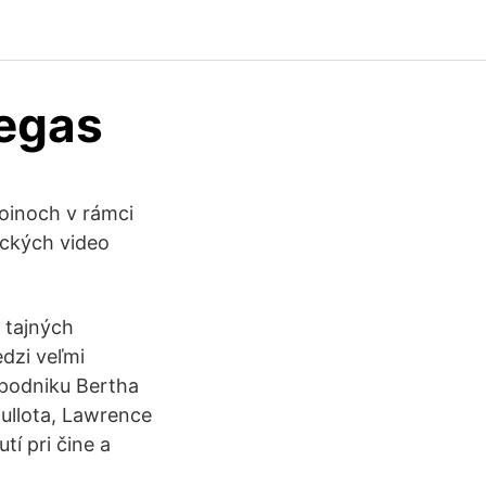
vegas
oinoch v rámci
ických video
 tajných
dzi veľmi
o podniku Bertha
 Cullota, Lawrence
tí pri čine a