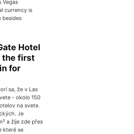
as Vegas
l currency is
b besides
Gate Hotel
the first
in for
orí sa, že v Las
svete - okolo 150
otelov na svete.
ckých. Je
² a žije zde přes
e které se