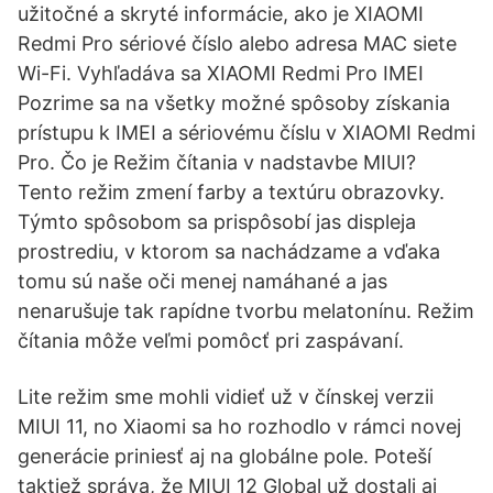
užitočné a skryté informácie, ako je XIAOMI
Redmi Pro sériové číslo alebo adresa MAC siete
Wi-Fi. Vyhľadáva sa XIAOMI Redmi Pro IMEI
Pozrime sa na všetky možné spôsoby získania
prístupu k IMEI a sériovému číslu v XIAOMI Redmi
Pro. Čo je Režim čítania v nadstavbe MIUI?
Tento režim zmení farby a textúru obrazovky.
Týmto spôsobom sa prispôsobí jas displeja
prostrediu, v ktorom sa nachádzame a vďaka
tomu sú naše oči menej namáhané a jas
nenarušuje tak rapídne tvorbu melatonínu. Režim
čítania môže veľmi pomôcť pri zaspávaní.
Lite režim sme mohli vidieť už v čínskej verzii
MIUI 11, no Xiaomi sa ho rozhodlo v rámci novej
generácie priniesť aj na globálne pole. Poteší
taktiež správa, že MIUI 12 Global už dostali aj