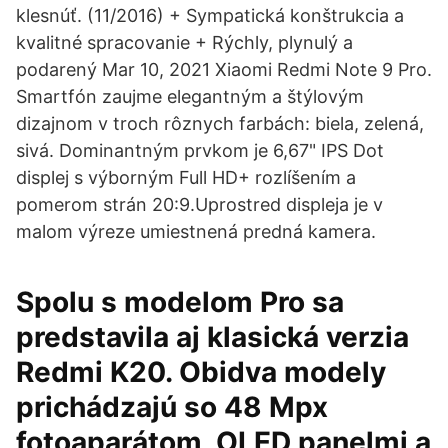
klesnúť. (11/2016) + Sympatická konštrukcia a
kvalitné spracovanie + Rýchly, plynulý a
podarený Mar 10, 2021 Xiaomi Redmi Note 9 Pro.
Smartfón zaujme elegantným a štýlovým
dizajnom v troch rôznych farbách: biela, zelená,
sivá. Dominantným prvkom je 6,67" IPS Dot
displej s výborným Full HD+ rozlíšením a
pomerom strán 20:9.Uprostred displeja je v
malom výreze umiestnená predná kamera.
Spolu s modelom Pro sa
predstavila aj klasická verzia
Redmi K20. Obidva modely
prichádzajú so 48 Mpx
fotoaparátom, OLED panelmi a