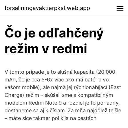
forsaljningavaktierpksf.web.app
Čo je odľahčený
režim v redmi
V tomto prípade je to slušná kapacita (20 000
mAh, čo je cca 5-6x viac ako má batéria vo
vašom mobile), ale najmä jej rýchlonabíjací (Fast
Charge) režim – skúšali sme s kompatibilným
modelom Redmi Note 9 a rozdiel je to poriadny,
dostaneme sa aj k číslam. Za mňa najdôležitejšie
– máte síce takmer pol kila na cestách