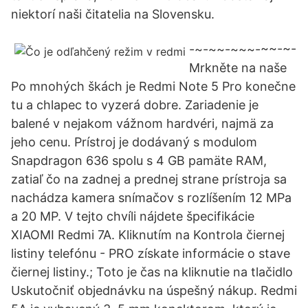
niektorí naši čitatelia na Slovensku.
-~-~~-~~~-~~-~-
Mrkněte na naše
Po mnohých škách je Redmi Note 5 Pro konečne
tu a chlapec to vyzerá dobre. Zariadenie je
balené v nejakom vážnom hardvéri, najmä za
jeho cenu. Prístroj je dodávaný s modulom
Snapdragon 636 spolu s 4 GB pamäte RAM,
zatiaľ čo na zadnej a prednej strane prístroja sa
nachádza kamera snímačov s rozlíšením 12 MPa
a 20 MP. V tejto chvíli nájdete špecifikácie
XIAOMI Redmi 7A. Kliknutím na Kontrola čiernej
listiny telefónu - PRO získate informácie o stave
čiernej listiny.; Toto je čas na kliknutie na tlačidlo
Uskutočniť objednávku na úspešný nákup. Redmi