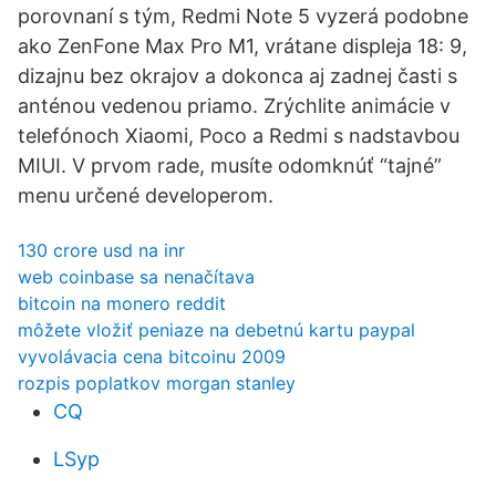
porovnaní s tým, Redmi Note 5 vyzerá podobne
ako ZenFone Max Pro M1, vrátane displeja 18: 9,
dizajnu bez okrajov a dokonca aj zadnej časti s
anténou vedenou priamo. Zrýchlite animácie v
telefónoch Xiaomi, Poco a Redmi s nadstavbou
MIUI. V prvom rade, musíte odomknúť “tajné”
menu určené developerom.
130 crore usd na inr
web coinbase sa nenačítava
bitcoin na monero reddit
môžete vložiť peniaze na debetnú kartu paypal
vyvolávacia cena bitcoinu 2009
rozpis poplatkov morgan stanley
CQ
LSyp