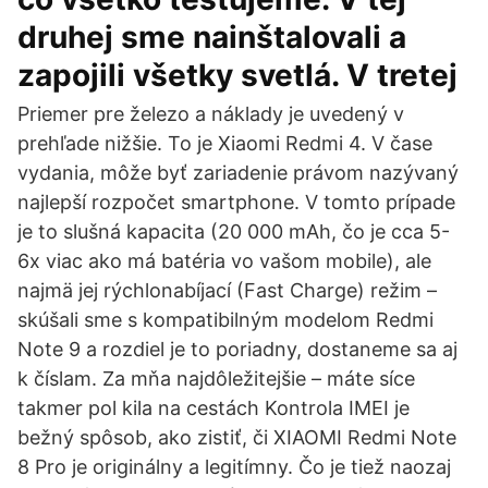
druhej sme nainštalovali a
zapojili všetky svetlá. V tretej
Priemer pre železo a náklady je uvedený v
prehľade nižšie. To je Xiaomi Redmi 4. V čase
vydania, môže byť zariadenie právom nazývaný
najlepší rozpočet smartphone. V tomto prípade
je to slušná kapacita (20 000 mAh, čo je cca 5-
6x viac ako má batéria vo vašom mobile), ale
najmä jej rýchlonabíjací (Fast Charge) režim –
skúšali sme s kompatibilným modelom Redmi
Note 9 a rozdiel je to poriadny, dostaneme sa aj
k číslam. Za mňa najdôležitejšie – máte síce
takmer pol kila na cestách Kontrola IMEI je
bežný spôsob, ako zistiť, či XIAOMI Redmi Note
8 Pro je originálny a legitímny. Čo je tiež naozaj