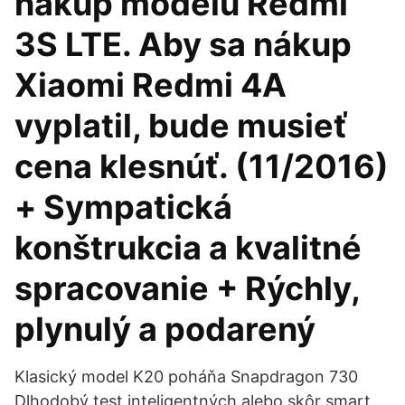
nákup modelu Redmi
3S LTE. Aby sa nákup
Xiaomi Redmi 4A
vyplatil, bude musieť
cena klesnúť. (11/2016)
+ Sympatická
konštrukcia a kvalitné
spracovanie + Rýchly,
plynulý a podarený
Klasický model K20 poháňa Snapdragon 730
Dlhodobý test inteligentných alebo skôr smart