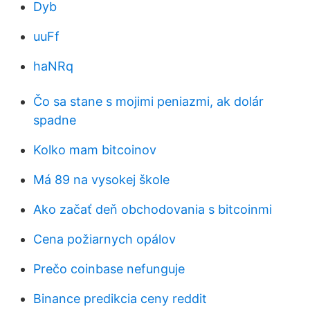
Dyb
uuFf
haNRq
Čo sa stane s mojimi peniazmi, ak dolár
spadne
Kolko mam bitcoinov
Má 89 na vysokej škole
Ako začať deň obchodovania s bitcoinmi
Cena požiarnych opálov
Prečo coinbase nefunguje
Binance predikcia ceny reddit