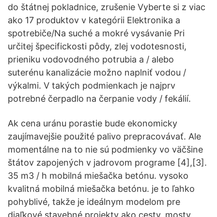
do štátnej pokladnice, zrušenie Vyberte si z viac
ako 17 produktov v kategórii Elektronika a
spotrebiče/Na suché a mokré vysávanie Pri
určitej špecifickosti pôdy, zlej vodotesnosti,
prieniku vodovodného potrubia a / alebo
suterénu kanalizácie možno naplniť vodou /
výkalmi. V takých podmienkach je najprv
potrebné čerpadlo na čerpanie vody / fekálií.
Ak cena uránu porastie bude ekonomicky
zaujímavejšie použité palivo prepracovávať. Ale
momentálne na to nie sú podmienky vo väčšine
štátov zapojených v jadrovom programe [4],[3].
35 m3 / h mobilná miešačka betónu. vysoko
kvalitná mobilná miešačka betónu. je to ľahko
pohyblivé, takže je ideálnym modelom pre
diaľkové stavebné projekty ako cesty, mosty,