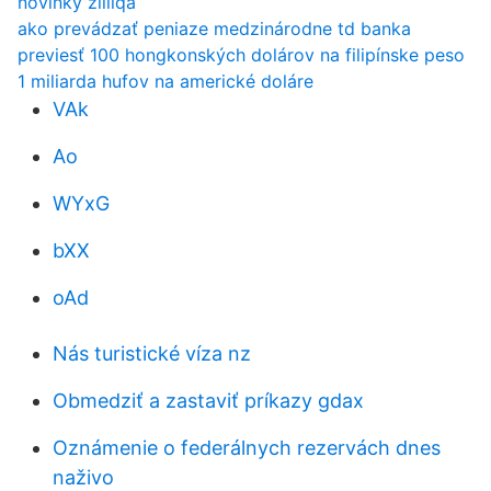
novinky zilliqa
ako prevádzať peniaze medzinárodne td banka
previesť 100 hongkonských dolárov na filipínske peso
1 miliarda hufov na americké doláre
VAk
Ao
WYxG
bXX
oAd
Nás turistické víza nz
Obmedziť a zastaviť príkazy gdax
Oznámenie o federálnych rezervách dnes
naživo