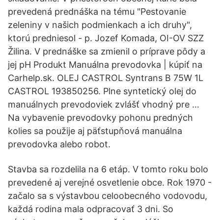
prevedená prednáška na tému "Pestovanie
zeleniny v našich podmienkach a ich druhy",
ktorú predniesol - p. Jozef Komada, OI-OV SZZ
Žilina. V prednáške sa zmienil o príprave pôdy a
jej pH Produkt Manuálna prevodovka | kúpiť na
Carhelp.sk. OLEJ CASTROL Syntrans B 75W 1L
CASTROL 193850256. Plne syntetický olej do
manuálnych prevodoviek zvlášť vhodný pre …
Na vybavenie prevodovky pohonu predných
kolies sa použije aj päťstupňová manuálna
prevodovka alebo robot.
Stavba sa rozdelila na 6 etáp. V tomto roku bolo
prevedené aj verejné osvetlenie obce. Rok 1970 -
začalo sa s výstavbou celoobecného vodovodu,
každá rodina mala odpracovať 3 dni. So