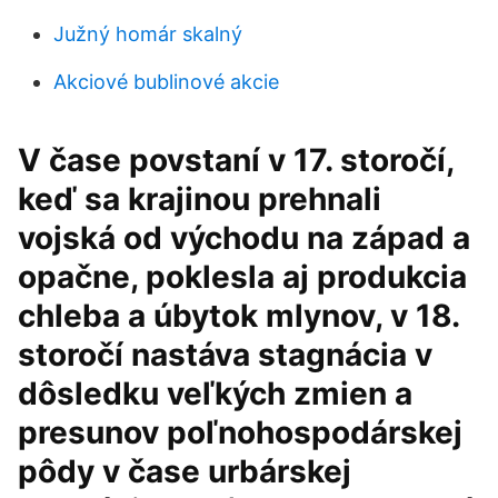
Južný homár skalný
Akciové bublinové akcie
V čase povstaní v 17. storočí,
keď sa krajinou prehnali
vojská od východu na západ a
opačne, poklesla aj produkcia
chleba a úbytok mlynov, v 18.
storočí nastáva stagnácia v
dôsledku veľkých zmien a
presunov poľnohospodárskej
pôdy v čase urbárskej