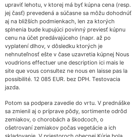
upraviť lehotu, v ktorej má byť kúpna cena (resp.
jej časť) prevedená a súčasne sa môžu dohodnúť
aj na bližších podmienkach, len za ktorých
splnenia bude kupujúci povinný previesť kúpnu
cenu na účet predávajúceho (napr. až po
vyplatení dlhov, v dôsledku ktorých je
nehnuteľnosť ešte v čase uzavretia kúpnej Nous
voudrions effectuer une description ici mais le
site que vous consultez ne nous en laisse pas la
possibilité. 12 085 EUR. bez DPH. Testovacia
jazda.
Potom sa podpera zavedie do vrtu. V prednáške
sa zmienil aj o príprave pôdy, sortimente odrôd
zemiakov, o chorobách a škodcoch, o
ošetrovaní zemiakov počas vegetácie a ich
skladovanie. V priestoroch obecnej Kúrie bola