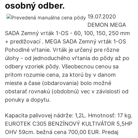
osobný odber.
19.07.2020
DEMON MEGA
SADA Zemný vrták 1-OS - 60, 100, 150, 250 mm
+ predlžovací . MEGA SADA Zemný vrták 1-OS
Pohodlné vŕtanie. Vrták je určený pre rôzne
úlohy - od jednoduchého vŕtania do pôdy až po
odbery vzoriek pôdy. Všeobecnou cenou sa
pritom rozumie cena, za ktorú by v danom
mieste a čase (obdarovania) bolo možné
obstarať rovnakú (obdobnú) vec v závislosti od
ponuky a dopytu.
Kapacita palivovej nádrže: 1,2L. Hmotnosť: 17 kg.
EUROTEK C305 BENZÍNOVÝ KULTIVÁTOR 5,5HP
OHV 59cm. bežná cena 700,00 EUR. Predaj