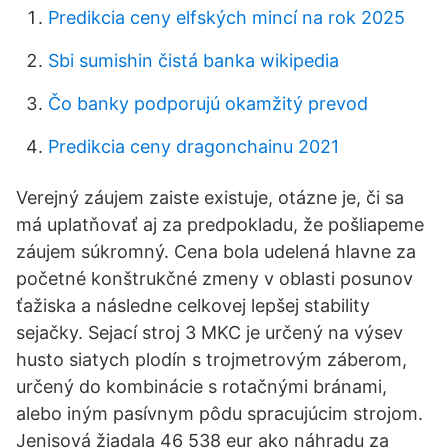
Predikcia ceny elfských mincí na rok 2025
Sbi sumishin čistá banka wikipedia
Čo banky podporujú okamžitý prevod
Predikcia ceny dragonchainu 2021
Verejný záujem zaiste existuje, otázne je, či sa
má uplatňovať aj za predpokladu, že pošliapeme
záujem súkromný. Cena bola udelená hlavne za
početné konštrukčné zmeny v oblasti posunov
ťažiska a následne celkovej lepšej stability
sejačky. Sejací stroj 3 MKC je určený na výsev
husto siatych plodín s trojmetrovým záberom,
určený do kombinácie s rotačnými bránami,
alebo iným pasívnym pôdu spracujúcim strojom.
Jenisová žiadala 46 538 eur ako náhradu za