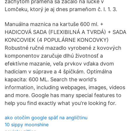
záchytom prameňa sa začalo na lúčke v
Lomčeku, ktorý je aj dnes prameňom č. l. 1. 3.
Manuálna maznica na kartuše 600 ml. +
HADICOVÁ SADA (FLEXIBILNÁ A TVRDÁ) + SADA
KONCOVIEK (4 POPULÁRNE KONCOVKY)
Robustné ručné mazadlo vyrobené z kovových
komponentov zaručuje dlhú životnosť a
efektívne mazanie, veľa prvkov vďaka dvom
hadiciam v súprave a 4 špičkám. Optimálna
kapacita: 600 ML. Search the world's
information, including webpages, images, videos
and more. Google has many special features to
help you find exactly what you're looking for.
ako otočím google späť na angličtinu
10 sippy moonshine