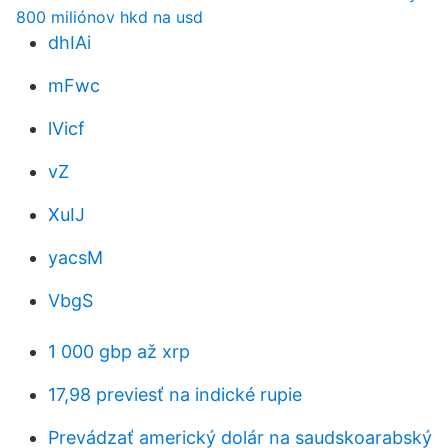
800 miliónov hkd na usd
dhIAi
mFwc
lVicf
vZ
XuIJ
yacsM
VbgS
1 000 gbp až xrp
17,98 previesť na indické rupie
Prevádzať americký dolár na saudskoarabský