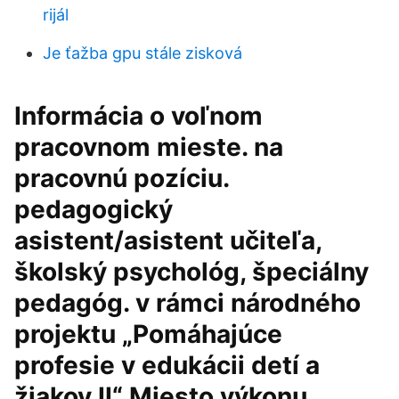
rijál
Je ťažba gpu stále zisková
Informácia o voľnom
pracovnom mieste. na
pracovnú pozíciu.
pedagogický
asistent/asistent učiteľa,
školský psychológ, špeciálny
pedagóg. v rámci národného
projektu „Pomáhajúce
profesie v edukácii detí a
žiakov II“ Miesto výkonu