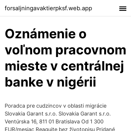
forsaljningavaktierpksf.web.app
Oznámenie o
voľnom pracovnom
mieste v centrálnej
banke v nigérii
Poradca pre cudzincov v oblasti migrácie
Slovakia Garant s.r.o. Slovakia Garant s.r.o.
Ventúrska 16, 811 01 Bratislava Od 1 300
EUR/mesiac Reagujte bez životopisu Pridané