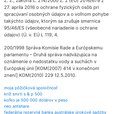
Z. z., zákona č. 214/2000 Z. z (EÚ) 2016/679 z
27. apríla 2016 o ochrane fyzických osôb pri
spracúvaní osobných údajov a o voľnom pohybe
takýchto údajov, ktorým sa zrušuje smernica
95/46/ES (všeobecné nariadenie o ochrane
údajov) (Ú. v. EÚ L 119, 4.
200/1998 Správa Komisie Rade a Európskemu
parlamentu – Druhá správa nadväzujúca na
oznámenie o nedostatku vody a suchách v
Európskej únii [KOM(2007) 414 v konečnom
znení] KOM(2010) 229 12.5.2010.
moja pôžičková spoločnosť
kríž smrti s & p 500
koľko je 500 000 dolárov v peso
neo antshare
federálna rezervná banka austrálske úrokové sadzby