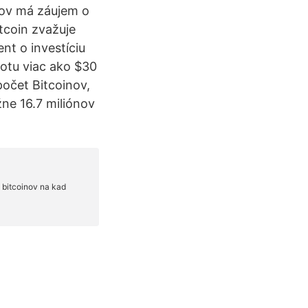
orov má záujem o
tcoin zvažuje
nt o investíciu
otu viac ako $30
počet Bitcoinov,
žne 16.7 miliónov