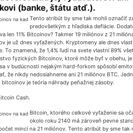
kovi (banke, štátu atď.).
Tento atribút by sme tak mohli označiť z
predovšetkým z hľadiska deflácie. Dodato
áva len 11% Bitcoinov? Takmer 19 miliónov z 21 milió
ov je už dnes vyťažených. Kryptomeny ale dnes vlastn
te. To znamená, že 1,4% ľudí na svete vlastní 89% vš
vo fyzických Bitcoinov, ktoré môže byť v obehu, je
sa v budúcnosti nejakým hard-forkom spôsobí emito
ať, že nikdy nedosiahneme ani 21 miliónov BTC. Jedn
v bitcoinov je teória náhrady peňažnej zásoby.
itcoin Cash.
Bitcoin, ktorého celkové vyťaženie sa o
okolo roku 2140 má zároveň pevne stano
očet mincí na 21 miliónov. Tento atribút by sme tak 