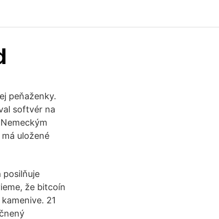
d
ej peňaženky.
al softvér na
v. Nemeckým
e má uložené
 posilňuje
ieme, že bitcoín
v kamenive. 21
očnený