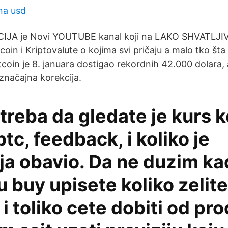
na usd
JA je Novi YOUTUBE kanal koji na LAKO SHVATLJIV
coin i Kriptovalute o kojima svi pričaju a malo tko šta 
tcoin je 8. januara dostigao rekordnih 42.000 dolara, 
značajna korekcija.
treba da gledate je kurs k
btc, feedback, i koliko je
ja obavio. Da ne duzim k
u buy upisete koliko zelite
 i toliko cete dobiti od pr