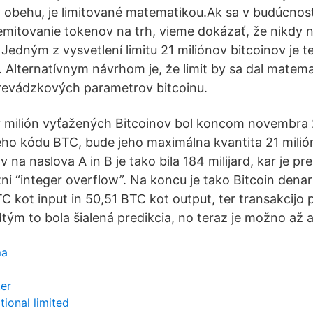
 obehu, je limitované matematikou.Ak sa v budúcnos
mitovanie tokenov na trh, vieme dokázať, že nikdy
Jedným z vysvetlení limitu 21 miliónov bitcoinov je t
 Alternatívnym návrhom je, že limit by sa dal matem
prevádzkových parametrov bitcoinu.
y milión vyťažených Bitcoinov bol koncom novembra 
o kódu BTC, bude jeho maximálna kvantita 21 milió
v na naslova A in B je tako bila 184 milijard, kar je 
ni “integer overflow”. Na koncu je tako Bitcoin denarn
TC kot input in 50,51 BTC kot output, ter transakcijo 
dtým to bola šialená predikcia, no teraz je možno až 
ma
ter
tional limited