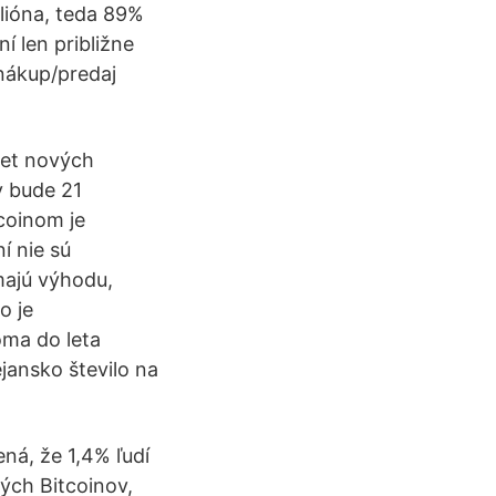
lióna, teda 89%
í len približne
 nákup/predaj
čet nových
v bude 21
tcoinom je
í nie sú
majú výhodu,
o je
ma do leta
jansko število na
ná, že 1,4% ľudí
ých Bitcoinov,