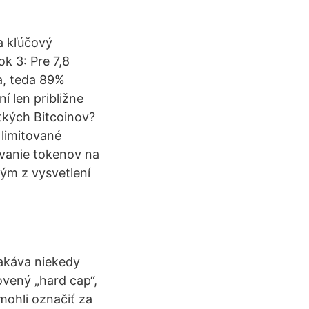
a kľúčový
k 3: Pre 7,8
na, teda 89%
í len približne
etkých Bitcoinov?
 limitované
vanie tokenov na
ým z vysvetlení
čakáva niekedy
vený „hard cap“,
mohli označiť za