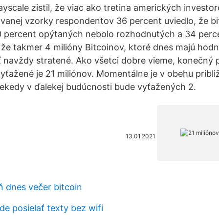
yscale zistil, že viac ako tretina amerických invest
dovanej vzorky respondentov 36 percent uviedlo, že bi
30 percent opýtaných nebolo rozhodnutých a 34 perce
že takmer 4 milióny Bitcoinov, ktoré dnes majú hodn
ť navždy stratené. Ako všetci dobre vieme, konečný 
yťažené je 21 miliónov. Momentálne je v obehu pribli
ekedy v ďalekej budúcnosti bude vyťažených 2.
13.01.2021
ň dnes večer bitcoin
e posielať texty bez wifi