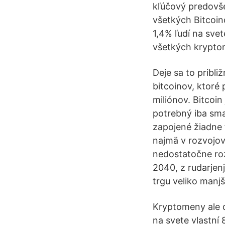
kľúčový predovše
všetkých Bitcoin
1,4% ľudí na sve
všetkých krypto
Deje sa to pribl
bitcoinov, ktoré
miliónov. Bitcoin
potrebný iba sma
zapojené žiadne 
najmä v rozvojov
nedostatočne ro
2040, z rudarjenj
trgu veliko manjš
Kryptomeny ale dn
na svete vlastní