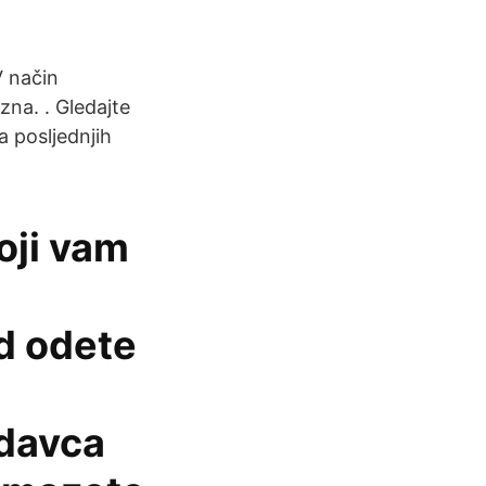
 način
zna. . Gledajte
a posljednjih
oji vam
ad odete
odavca