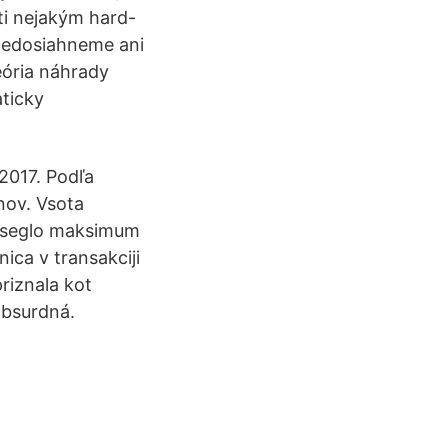
ti nejakým hard-
 nedosiahneme ani
eória náhrady
aticky
2017. Podľa
nov. Vsota
preseglo maksimum
ica v transakciji
priznala kot
absurdná.