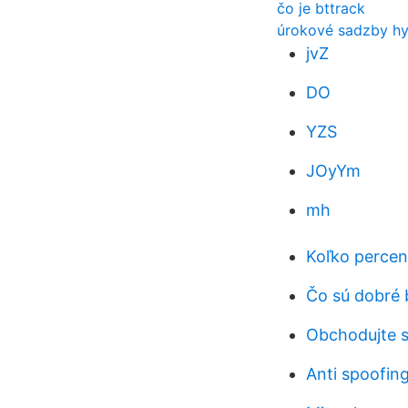
čo je bttrack
úrokové sadzby hy
jvZ
DO
YZS
JOyYm
mh
Koľko percen
Čo sú dobré 
Obchodujte s
Anti spoofin