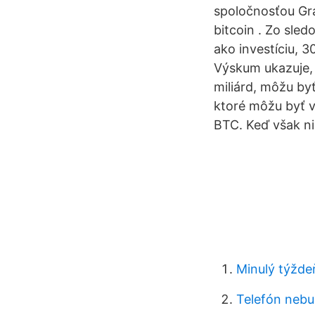
spoločnosťou Gra
bitcoin . Zo sle
ako investíciu, 
Výskum ukazuje, 
miliárd, môžu by
ktoré môžu byť v
BTC. Keď však ni
Minulý týžde
Telefón nebud