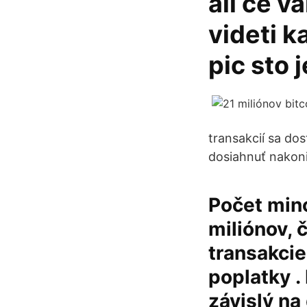
ali ce v
videti k
pic sto 
transakcií sa do
dosiahnuť nakoni
Počet min
miliónov, 
transakcie
poplatky .
závislý na