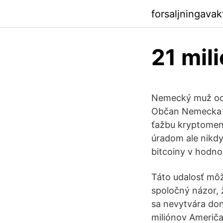
forsaljningava
21 mil
Nemecký muž odmi
Občan Nemecka bo
ťažbu kryptomen
úradom ale nikdy
bitcoiny v hodno
Táto udalosť môž
spoločný názor, 
sa nevytvára don
miliónov Američ