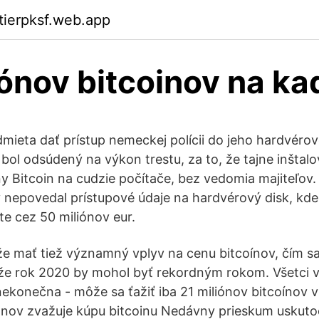
ktierpksf.web.app
iónov bitcoinov na ka
eta dať prístup nemeckej polícii do jeho hardvérov
l odsúdený na výkon trestu, za to, že tajne inštalov
y Bitcoin na cudzie počítače, bez vedomia majiteľo
 nepovedal prístupové údaje na hardvérový disk, kd
te cez 50 miliónov eur.
e mať tiež významný vplyv na cenu bitcoínov, čím sa
že rok 2020 by mohol byť rekordným rokom. Všetci v
ekonečna - môže sa ťažiť iba 21 miliónov bitcoínov 
anov zvažuje kúpu bitcoinu Nedávny prieskum uskut