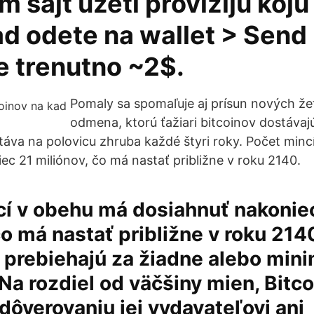
am sajt uzeti proviziju koj
ad odete na wallet > Send
je trenutno ~2$.
Pomaly sa spomaľuje aj prísun nových že
odmena, ktorú ťažiari bitcoinov dostávaj
stáva na polovicu zhruba každé štyri roky. Počet min
ec 21 miliónov, čo má nastať približne v roku 2140.
cí v obehu má dosiahnuť nakonie
čo má nastať približne v roku 214
 prebiehajú za žiadne alebo min
 Na rozdiel od väčšiny mien, Bitco
 dôverovaniu jej vydavateľovi ani