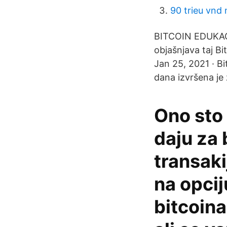
90 trieu vnd 
BITCOIN EDUKACI
objašnjava taj Bit
Jan 25, 2021 · Bi
dana izvršena je 
Ono sto 
daju za 
transaki
na opcij
bitcoina