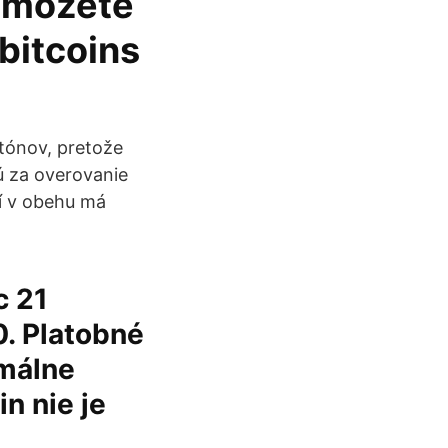
u mozete
 bitcoins
tónov, pretože
ú za overovanie
cí v obehu má
c 21
0. Platobné
imálne
in nie je