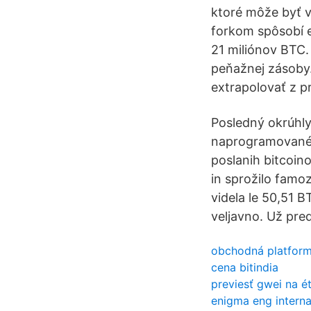
ktoré môže byť v
forkom spôsobí e
21 miliónov BTC. 
peňažnej zásoby.
extrapolovať z 
Posledný okrúhl
naprogramovanéh
poslanih bitcoino
in sprožilo famoz
videla le 50,51 B
veljavno. Už pre
obchodná platfor
cena bitindia
previesť gwei na é
enigma eng interna