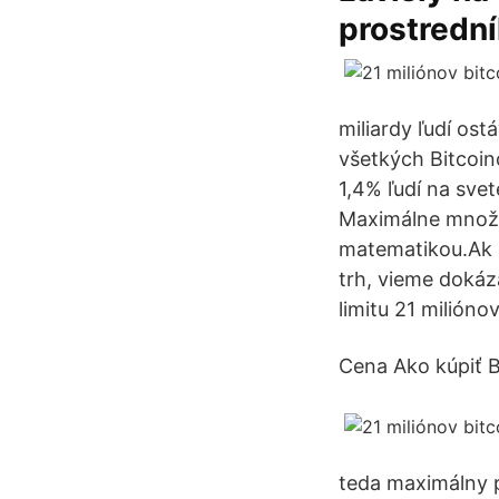
prostrední
miliardy ľudí ost
všetkých Bitcoin
1,4% ľudí na sve
Maximálne množst
matematikou.Ak 
trh, vieme dokáz
limitu 21 milióno
Cena Ako kúpiť B
teda maximálny p