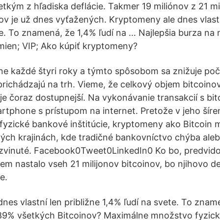
tkým z hľadiska deflácie. Takmer 19 miliónov z 21 mi
ov je už dnes vyťažených. Kryptomeny ale dnes vlastn
te. To znamená, že 1,4% ľudí na … Najlepšia burza na
mien; VIP; Ako kúpiť kryptomeny?
ižne každé štyri roky a týmto spôsobom sa znižuje po
 prichádzajú na trh. Vieme, že celkový objem bitcoino
 je čoraz dostupnejší. Na vykonávanie transakcií s bi
rtphone s prístupom na internet. Pretože v jeho šíren
fyzické bankové inštitúcie, kryptomeny ako Bitcoin 
ých krajinách, kde tradičné bankovníctvo chýba aleb
zvinuté. Facebook0Tweet0LinkedIn0 Ko bo, predvido
em nastalo vseh 21 milijonov bitcoinov, bo njihovo de
e.
es vlastní len približne 1,4% ľudí na svete. To zname
 89% všetkých Bitcoinov? Maximálne množstvo fyzick