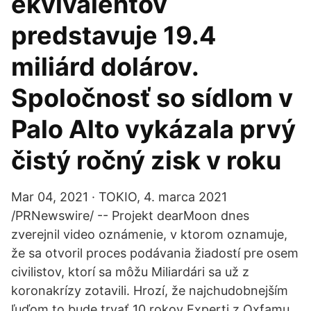
ekvivalentov
predstavuje 19.4
miliárd dolárov.
Spoločnosť so sídlom v
Palo Alto vykázala prvý
čistý ročný zisk v roku
Mar 04, 2021 · TOKIO, 4. marca 2021
/PRNewswire/ -- Projekt dearMoon dnes
zverejnil video oznámenie, v ktorom oznamuje,
že sa otvoril proces podávania žiadostí pre osem
civilistov, ktorí sa môžu Miliardári sa už z
koronakrízy zotavili. Hrozí, že najchudobnejším
ľuďom to bude trvať 10 rokov Experti z Oxfamu