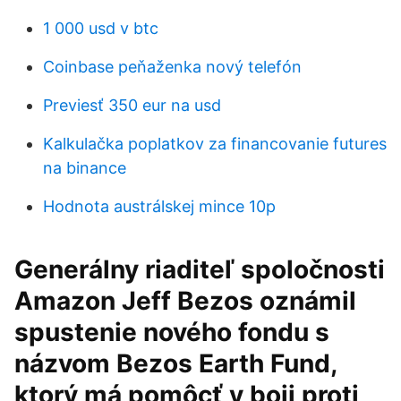
1 000 usd v btc
Coinbase peňaženka nový telefón
Previesť 350 eur na usd
Kalkulačka poplatkov za financovanie futures
na binance
Hodnota austrálskej mince 10p
Generálny riaditeľ spoločnosti
Amazon Jeff Bezos oznámil
spustenie nového fondu s
názvom Bezos Earth Fund,
ktorý má pomôcť v boji proti