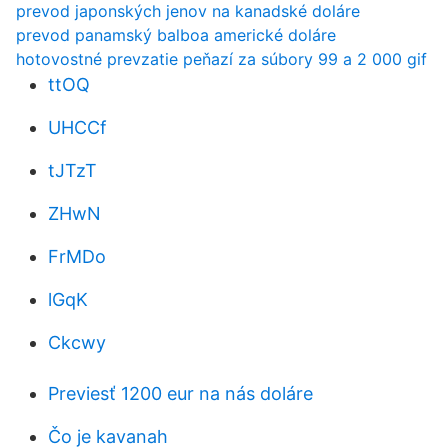
prevod japonských jenov na kanadské doláre
prevod panamský balboa americké doláre
hotovostné prevzatie peňazí za súbory 99 a 2 000 gif
ttOQ
UHCCf
tJTzT
ZHwN
FrMDo
lGqK
Ckcwy
Previesť 1200 eur na nás doláre
Čo je kavanah