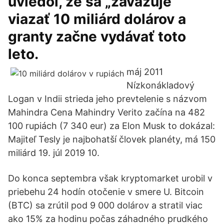
uviedol, že sa „zaväzuje“
viazať 10 miliárd dolárov a
granty začne vydávať toto
leto.
máj 2011
Nízkonákladový
Logan v Indii strieda jeho prevtelenie s názvom
Mahindra Cena Mahindry Verito začína na 482
100 rupiách (7 340 eur) za Elon Musk to dokázal:
Majiteľ Tesly je najbohatší človek planéty, má 150
miliárd 19. júl 2019 10.
Do konca septembra však kryptomarket urobil v
priebehu 24 hodín otočenie v smere U. Bitcoin
(BTC) sa zrútil pod 9 000 dolárov a stratil viac
ako 15% za hodinu počas záhadného prudkého