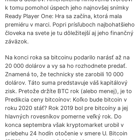
k tomu pomohol úspech jeho najnovšej snímky
Ready Player One: Hra sa začína, ktorá mala
premiéru v marci. Popri prísľuboch najbohatšieho
človeka na svete je tu dôležitejší aj jeho finančný
záväzok.
Na konci roka sa bitcoinu podarilo narásť až na
20 000 dolárov a vy sa ho rozhodnete predať.
Znamená to, že technicky ste zarobili 10 000
dolárov. Táto suma predstavuje váš kapitálový
zisk. Pretože držíte BTC rok (alebo menej), je to
Predikcia ceny bitcoínov: Koľko bude bitcoin v
roku 2020 stáť? Rok 2019 bol pre bitcoíny a jej
hlavných rovesníkov pomerne veľký rok. Do
konca septembra však kryptomarket urobil v
priebehu 24 hodín otočenie v smere U. Bitcoin