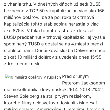
zlyhania trhu. V dnešných dňoch už sedí BUSD
bezpečne v TOP 50 s kapitalizáciou viac ako 166
miliónov dolárov. Iba za pol roka tak trhová
kapitalizácia tohto stablecoinu narástla o viac
ako 875%. Vďaka tomuto rastu tak dokázal
BUSD predbehnúť v trhovej kapitalizácii aj vyššie
spomínaný TUSD a dostal sa na 4.miesto medzi
stablecoinami. Donášková služba Deliveroo chce
získať 10 miliárd dolárov z uvedenia dnes 15:55
zdroj: dennikn.sk.
Pred druhým
Peterom Jacksonom
má niekoľkomiliardový náskok. 16.4. 2018 21:42
Steven Spielberg sa stal prvým režisérom,
ktorého filmy celosvetovo dosiahli zisk desať
miliárd dolárov. Americkému filmovému tvorcovi