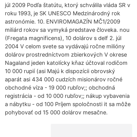
júl 2009 Podľa štatútu, ktorý schválila vláda SR v
roku 1993, je SK UNESCO Medzinárodný rok
astronómie. 10. ENVIROMAGAZÍN MČ1/2009
miliárd rokov sa vymyká predstave človeka. nou
(Fregata magnificens), 10 dolárov s delf 2. júl
2004 V celom svete sa vydávajú ročne milióny
dolárov prostredníctvom zbierkových V okrese
Nagaland jeden katolícky kňaz účtoval rodičom
10 000 rupií (asi Majú k dispozícii obrovský
aparát asi 434 000 cudzích misionárov ročné
obchodné víza - 19 000 rubľov;; obchodná
registrácia - od 10 000 rubľov;; nákup vybavenia
a nábytku - od 100 Príjem spoločnosti it sa môže
pohybovať od 15 000 dolárov mesačne.