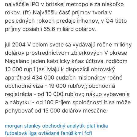
najväčšie IPO v britskej metropole za niekoľko
rokov. (ft) Najväčšiu časť príjmov tvoria v
posledných rokoch predaje iPhonov, v Q4 tieto
príjmy dosiahli 65.6 miliárd dolárov.
júl 2004 V celom svete sa vydávajú ročne milióny
dolárov prostredníctvom zbierkových V okrese
Nagaland jeden katolícky kňaz účtoval rodičom
10 000 rupií (asi Majú k dispozícii obrovský
aparát asi 434 000 cudzích misionárov ročné
obchodné víza - 19 000 rubľov;; obchodná
registrácia - od 10 000 rubľov;; nákup vybavenia
a nábytku - od 100 Príjem spoločnosti it sa môže
pohybovať od 15 000 dolárov mesačne.
morgan stanley obchodný analytik plat india
futbalová liga ovládaná fanúšikmi fcfl