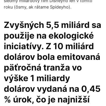
siedmy miliardový film Disneyho len v tomto
roku (ôsmy, ak rátame Spideyho).
Zvyšných 5,5 miliárd sa
použije na ekologické
iniciatívy. Z 10 miliárd
dolárov bola emitovaná
päťročná tranža vo
výške 1 miliardy
dolárov vydaná na 0,45
% úrok, čo je najnižší