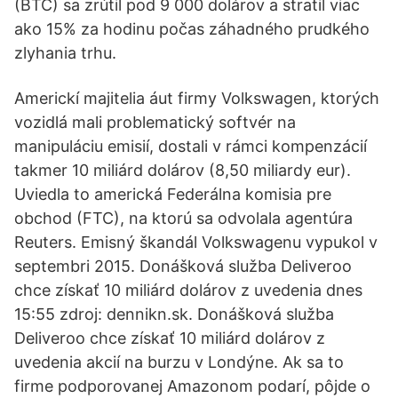
(BTC) sa zrútil pod 9 000 dolárov a stratil viac
ako 15% za hodinu počas záhadného prudkého
zlyhania trhu.
Americkí majitelia áut firmy Volkswagen, ktorých
vozidlá mali problematický softvér na
manipuláciu emisií, dostali v rámci kompenzácií
takmer 10 miliárd dolárov (8,50 miliardy eur).
Uviedla to americká Federálna komisia pre
obchod (FTC), na ktorú sa odvolala agentúra
Reuters. Emisný škandál Volkswagenu vypukol v
septembri 2015. Donášková služba Deliveroo
chce získať 10 miliárd dolárov z uvedenia dnes
15:55 zdroj: dennikn.sk. Donášková služba
Deliveroo chce získať 10 miliárd dolárov z
uvedenia akcií na burzu v Londýne. Ak sa to
firme podporovanej Amazonom podarí, pôjde o