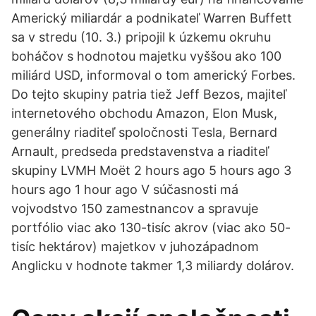
Americký miliardár a podnikateľ Warren Buffett
sa v stredu (10. 3.) pripojil k úzkemu okruhu
boháčov s hodnotou majetku vyššou ako 100
miliárd USD, informoval o tom americký Forbes.
Do tejto skupiny patria tiež Jeff Bezos, majiteľ
internetového obchodu Amazon, Elon Musk,
generálny riaditeľ spoločnosti Tesla, Bernard
Arnault, predseda predstavenstva a riaditeľ
skupiny LVMH Moët 2 hours ago 5 hours ago 3
hours ago 1 hour ago V súčasnosti má
vojvodstvo 150 zamestnancov a spravuje
portfólio viac ako 130-tisíc akrov (viac ako 50-
tisíc hektárov) majetkov v juhozápadnom
Anglicku v hodnote takmer 1,3 miliardy dolárov.